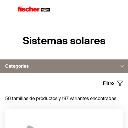
Home
Sistemas solares
Categorias
Filtro
Perfiles universales de aluminio de alto rendimiento
58 familias de productos y 197 variantes encontradas
Ganchos para sistemas fotovoltaicos
Soportes en Triángulos
Abrazaderas