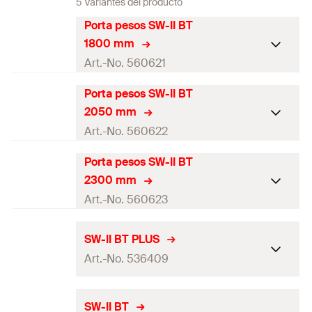
5 Variantes del producto
Porta pesos SW-II BT
1800 mm
Art.-No. 560621
Porta pesos SW-II BT
Longitud
1.800
mm
2050 mm
Contenidos
1 x SW-II BT 1800 mm
Art.-No. 560622
Contenido por Pack
1
Porta pesos SW-II BT
Longitud
2.050
mm
2300 mm
GTIN (EAN-Code)
8001132103296
Contenidos
1 x SW-II BT 2050 mm
Art.-No. 560623
Contenido por Pack
1
Longitud
2.300
mm
SW-II BT PLUS
GTIN (EAN-Code)
8001132103302
Art.-No. 536409
Contenidos
1 x SW-II BT 2300 mm
Contenido por Pack
1
Longitud
—
SW-II BT