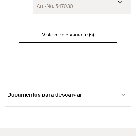
GTIN (EAN-Code)
8001132103319
Art.-No. 547030
Contenidos
—
Contenido por Pack
1
Longitud
—
GTIN (EAN-Code)
8001132055755
Visto 5 de 5 variante (s)
Contenidos
—
Contenido por Pack
1
GTIN (EAN-Code)
8001132094914
Documentos para descargar
Marketing Documents
PDF,