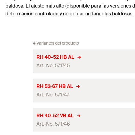
baldosa. El ajuste más alto (disponible para las versiones
deformación controlada y no doblar ni dañar las baldosas.
4 Variantes del producto
RH 40-52 HB AL
Art.-No. 571745
Grosor
(
)
S
RH 52-67 HB AL
Art.-No. 571747
Ancho de la placa base
Altura bajo la escuadra
Grosor
(
)
S
RH 40-52 VB AL
Altura total
Art.-No. 571746
Ancho de la placa base