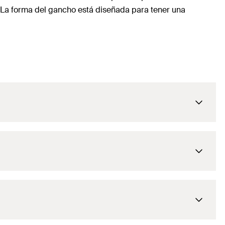
l. La forma del gancho está diseñada para tener una
8,5
mm
120
mm
40 - 52
mm
8,5
mm
119,5 - 149,5
mm
120
mm