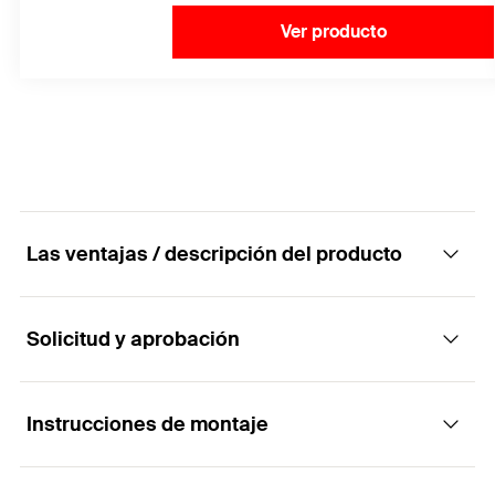
Ver producto
Las ventajas / descripción del producto
Solicitud y aprobación
Tornillo autoperforante con junta EPDM.
Ventajas
Instrucciones de montaje
Aplicaciones
El tornillo autoperforante garantiza una fijación