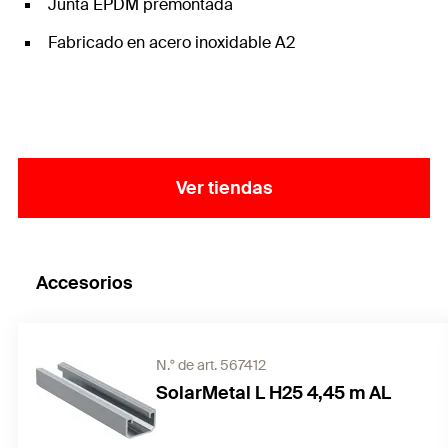
Junta EPDM premontada
Fabricado en acero inoxidable A2
Ver tiendas
Accesorios
N.° de art. 567412
SolarMetal L H25 4,45 m AL