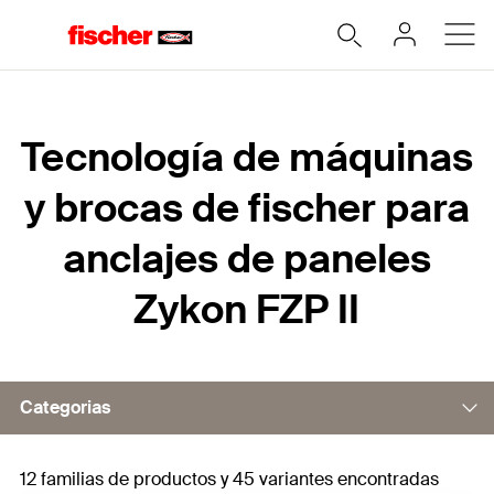
Home
Tecnología de máquinas
y brocas de fischer para
anclajes de paneles
Zykon FZP II
Categorias
12 familias de productos y 45 variantes encontradas
Taladradoras de socavado