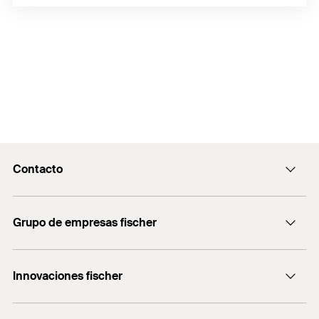
Contacto
Contacto
Grupo de empresas fischer
servicio.cliente@fischer.es
Consulting
+0034 977838711
Innovaciones fischer
fischertechnik
fischer DUO-Line