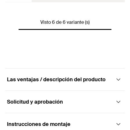
Contenido por
—
Contenidos
—
Pack
Material utilizable
—
Contenido por Pack
—
Visto 6 de 6 variante (s)
GTIN (EAN-
Adaptado para
—
4048962274158
Code)
GTIN (EAN-Code)
4048962274141
Contenidos
—
Contenido por Pack
—
GTIN (EAN-Code)
4048962347487
Las ventajas / descripción del producto
Solicitud y aprobación
Ventajas
Facilite la instalación de los anclajes de socavado
Instrucciones de montaje
Aplicaciones