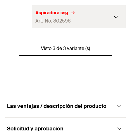
Peso
0,1
kg
Adaptado para
BSN 100, BSN 101 T
Aspiradora ssg
GTIN (EAN-Code)
4048962560343
Art.-No. 802596
Dimensiones
210 x 430 x 280
mm
Peso
11
kg
Adaptado para
BSN 101 T
GTIN (EAN-Code)
—
Visto 3 de 3 variante (s)
Dimensiones
270 x 350 x 320
mm
Peso
4
kg
GTIN (EAN-Code)
—
Las ventajas / descripción del producto
Solicitud y aprobación