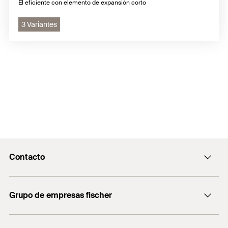
El eficiente con elemento de expansión corto
3 Variantes
Contacto
Contacto
Grupo de empresas fischer
servicio.cliente@fischer.es
Consulting