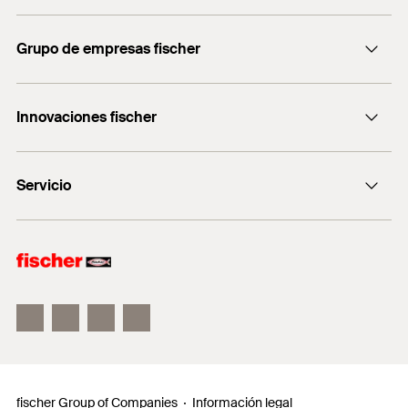
Contacto
Grupo de empresas fischer
servicio.cliente@fischer.es
Consulting
+0034 977838711
Innovaciones fischer
fischertechnik
fischer DUO-Line
Servicio
fischer FIS V Zero
fischer ULTRACUT FBS II
Buscador de productos para amantes del bricolaje
Información
Localizador de distribuidores
Requests
fischer Group of Companies
Información legal