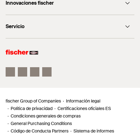
+0034 977838711
Innovaciones fischer
fischertechnik
fischer DUO-Line
Servicio
fischer FIS V Zero
fischer ULTRACUT FBS II
Buscador de productos para amantes del bricolaje
Información
Localizador de distribuidores
Requests
fischer Group of Companies
Información legal
Política de privacidad
Certificaciones oficiales ES
Condiciones generales de compras
General Purchasing Conditions
Código de Conducta Partners
Sistema de informes