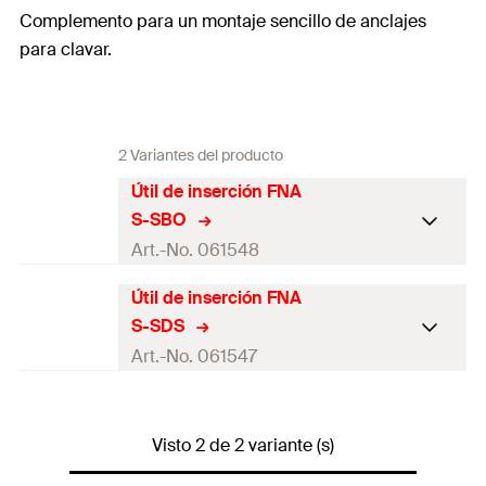
Complemento para un montaje sencillo de anclajes
para clavar.
2 Variantes del producto
Útil de inserción FNA
S-SBO
Art.-No. 061548
Útil de inserción FNA
1 x Útil de inserción FNA S-
Contenidos
S-SDS
SBO
Art.-No. 061547
Contenido por
1
Pack
1 x Útil de inserción FNA S-
Contenidos
SDS
GTIN (EAN-Code)
Visto 2 de 2 variante (s)
4006209615485
Contenido por