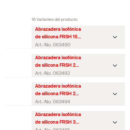
16 Variantes del producto
Abrazadera isofónica
de silicona FRSH 15 -
19 (caja 100 uds)
Art.-No. 063490
Abrazadera isofónica
Tema
(
)
M8
A
de silicona FRSH 20
Tamaño
3/8
in
- 24 (caja 100 uds)
Art.-No. 063492
rango de la randela
Abrazadera isofónica
15 - 19
mm
Tema
(
)
M8
A
(
)
D
de silicona FRSH 25
Tamaño
1/2
in
- 30 (caja 100 uds)
Art.-No. 063494
Ancho
(
)
62
mm
B
rango de la randela
Abrazadera isofónica
Altura
(
)
41
mm
20 - 24
mm
H
Tema
(
)
M8
A
(
)
D
de silicona FRSH 32
"X" grosor de ancho de
Tamaño
3/4
in
- 37 (caja 100 uds)