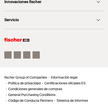
+0034 977838711
Innovaciones fischer
fischertechnik
fischer DUO-Line
Servicio
fischer FIS V Zero
fischer ULTRACUT FBS II
Buscador de productos para amantes del bricolaje
Información
Localizador de distribuidores
Requests
fischer Group of Companies
Información legal
Política de privacidad
Certificaciones oficiales ES
Condiciones generales de compras
General Purchasing Conditions
Código de Conducta Partners
Sistema de informes