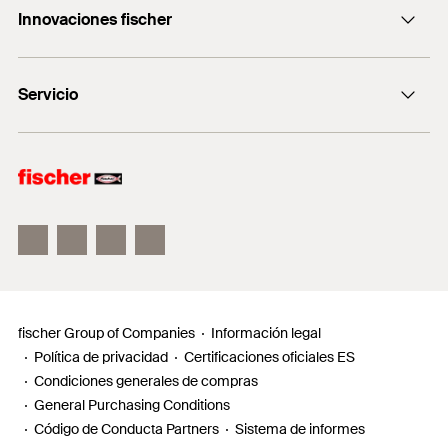
1
/ 11
strength class C20/25
+0034 977838711
Innovaciones fischer
Mounting Strip 3 Picture
fischertechnik
1
2
3
fischer DUO-Line
Servicio
fischer FIS V Zero
Installation Instructions
fischer ULTRACUT FBS II
Buscador de productos para amantes del bricolaje
PDF,
Información
fischer highbond anchor dynamic FHB dyn - Pre-fixing
installation
Localizador de distribuidores
Requests
Installation Instructions
fischer Group of Companies
Información legal
PDF,
Política de privacidad
Certificaciones oficiales ES
Condiciones generales de compras
General Purchasing Conditions
Código de Conducta Partners
Sistema de informes