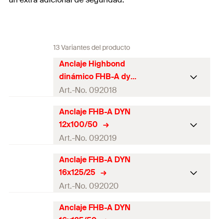
13 Variantes del producto
Anclaje Highbond
dinámico FHB-A dyn
12 x 100/25
Art.-No. 092018
Anclaje FHB-A DYN
Aprobación ETA
12x100/50
Diámetro de agujero
Art.-No. 092019
14
mm
(
)
d
0
Anclaje FHB-A DYN
Aprobación ETA
Min. profundidad del
16x125/25
agujero de perforación a
130
mm
Diámetro de agujero
(
)
14
mm
Art.-No. 092020
d
0
tal efecto en fijaciones
(
)
h
2
Min. profundidad del agujero
Anclaje FHB-A DYN
Aprobación ETA
de perforación a tal efecto en
155
mm