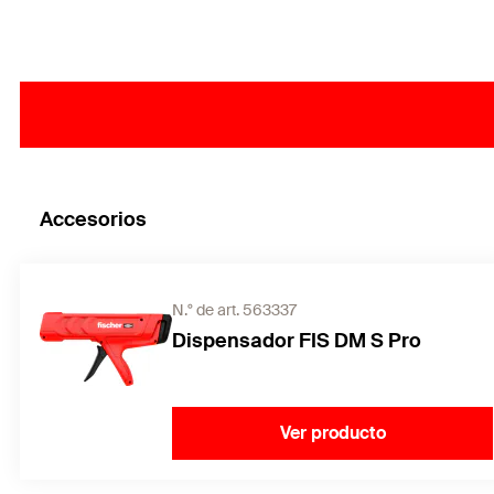
Accesorios
N.° de art. 563337
Dispensador FIS DM S Pro
Ver producto