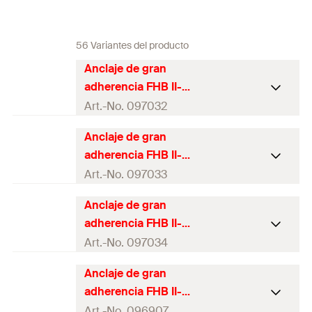
56 Variantes del producto
Anclaje de gran
adherencia FHB II-A
L M8x60/10
Art.-No. 097032
Anclaje de gran
Aprobación ETA
adherencia FHB II-A
Diámetro de
L M8x60/30
Art.-No. 097033
10
mm
agujero
(
)
d
0
Anclaje de gran
Aprobación ETA
Profundidad del
adherencia FHB II-A
75
mm
agujero
(
)
h
0
Diámetro de
L M8x60/50
Art.-No. 097034
10
mm
agujero
(
)
d
Profundidad de
0
60
mm
Anclaje de gran
anclaje
(
)
Aprobación ETA
h
ef
Profundidad del
adherencia FHB II-A
75
mm
agujero
(
)
h
Max. espesor de
0
Diámetro de
L M10x95/10
Art.-No. 096907