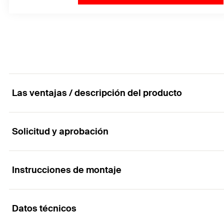
Las ventajas / descripción del producto
Solicitud y aprobación
Máximo rendimiento en hormigón fisurado en gra
Ventajas
Instrucciones de montaje
Aplicaciones
La gran profundidad de la varilla de anclaje FHB II-A
Datos técnicos
Barandillas protectoras
anclaje más pequeñas.
Funcionalidad