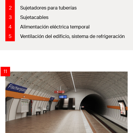
2
Sujetadores para tuberías
3
Sujetacables
4
Alimentación eléctrica temporal
5
Ventilación del edificio, sistema de refrigeración
10
11
4
5
6
8
9
2
3
7
1