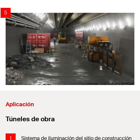
4
5
2
3
1
Aplicación
Túneles de obra
1
Sistema de iluminación del sitio de construcción