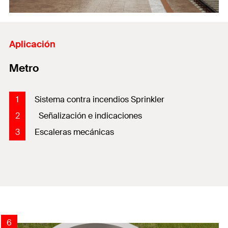
Aplicación
Metro
1
Sistema contra incendios Sprinkler
2
Señalización e indicaciones
3
Escaleras mecánicas
4
5
6
2
3
1