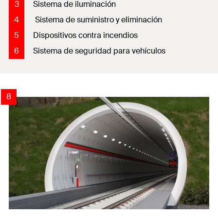
3
Sistema de iluminación
4
Sistema de suministro y eliminación
5
Dispositivos contra incendios
6
Sistema de seguridad para vehículos
4
5
6
8
2
3
7
1