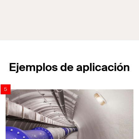
Ejemplos de aplicación
4
5
2
3
1