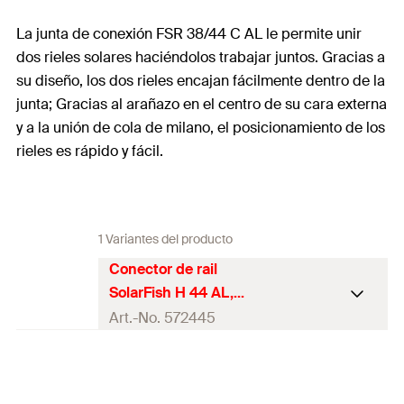
La junta de conexión FSR 38/44 C AL le permite unir
dos rieles solares haciéndolos trabajar juntos. Gracias a
su diseño, los dos rieles encajan fácilmente dentro de la
junta; Gracias al arañazo en el centro de su cara externa
y a la unión de cola de milano, el posicionamiento de los
rieles es rápido y fácil.
1 Variantes del producto
Conector de rail
SolarFish H 44 AL,
Aluminio
Art.-No. 572445
Longitud
250
mm
Sección transversal