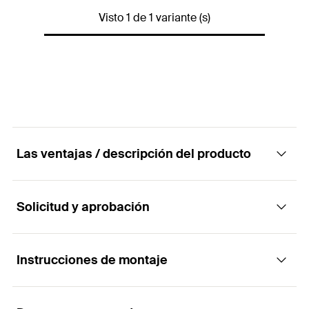
3,62
cm²
del perfil
Visto 1 de 1 variante (s)
Peso
240
g
10 x Conector de Rail
Contenidos
SolarFish H 44 Al
Contenido por Pack
10
GTIN (EAN-Code)
8001132119532
Las ventajas / descripción del producto
Solicitud y aprobación
Ventajas
La sección en U de la junta de conexión permite
Instrucciones de montaje
Aplicaciones
encajar fácilmente los dos rieles dentro de ella.
La junta de cola de milano guía la instalación