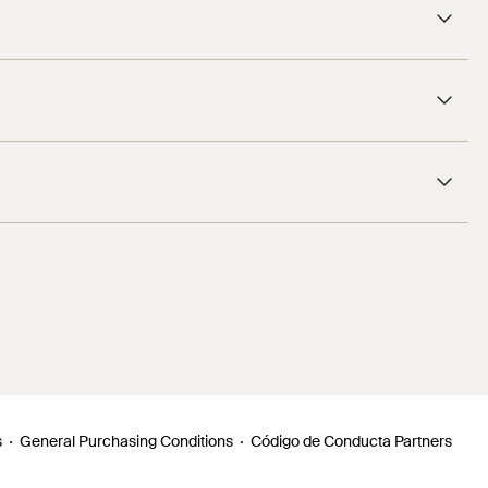
50
4006209794135
s
General Purchasing Conditions
Código de Conducta Partners