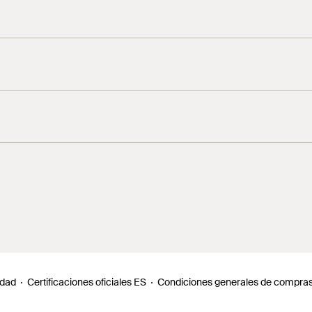
n DIN EN 10277
idad
Certificaciones oficiales ES
Condiciones generales de compra