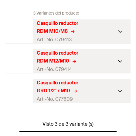
3 Variantes del producto
Casquillo reductor
RDM M10/M8
Art.-No. 079413
Casquillo reductor
Rosca
(
)
M8
A
RDM M12/M10
Rosca
(
)
M10
A2
Art.-No. 079414
50 x Casquillo reductor RDM
Casquillo reductor
Contenidos
Rosca
(
)
M10
A
M10/M8
GRD 1/2'' / M10
Rosca
(
)
M12
A2
Art.-No. 077609
Contenido por
50
Pack
100 x Casquillo reductor RDM
Contenidos
Rosca
(
)
1/2"
A
M12/M10
GTIN (EAN-
4006209794135
Visto 3 de 3 variante (s)
Code)
Rosca
(
)
M10
A2
Contenido por
100