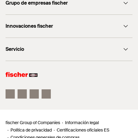
Grupo de empresas fischer
servicio.cliente@fischer.es
Consulting
+0034 977838711
Innovaciones fischer
fischertechnik
fischer DUO-Line
Servicio
fischer FIS V Zero
fischer ULTRACUT FBS II
Buscador de productos para amantes del bricolaje
Información
Localizador de distribuidores
Requests
fischer Group of Companies
Información legal
Política de privacidad
Certificaciones oficiales ES
Condiciones generales de compras