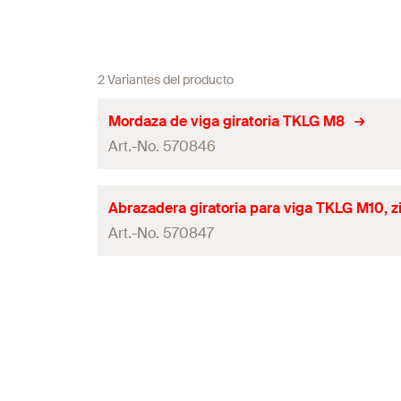
2 Variantes del producto
Mordaza de viga giratoria TKLG M8
Art.-No. 570846
Aprobación VdS
Abrazadera giratoria para viga TKLG M10, 
Art.-No. 570847
aprobado FM
rango de la randela
(
)
D
Aprobación VdS
Rosca
(
)
A
aprobado FM
Contenidos
rango de la randela
(
)
D
Contenido por Pack