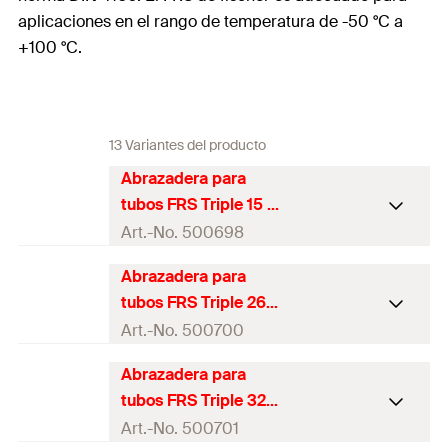
aplicaciones en el rango de temperatura de -50 °C a
+100 °C.
13 Variantes del producto
Abrazadera para
tubos FRS Triple 15 -
19
Art.-No. 500698
Abrazadera para
Tema
(
)
M8 / M10 / 1/2"
A
tubos FRS Triple 26 -
Tamaño
3/8
in
28
Art.-No. 500700
rango de la randela
(
)
15 - 19
mm
D
Abrazadera para
Tema
(
)
M8 / M10 / 1/2"
A
tubos FRS Triple 32 -
Ancho
(
)
61
mm
B
Tamaño
3/4
in
35
Art.-No. 500701