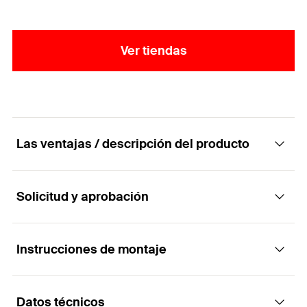
Ver tiendas
Las ventajas / descripción del producto
Solicitud y aprobación
Ménsula de montaje a través de aislante ATK
601
Instrucciones de montaje
Aplicaciones
Ventajas
Datos técnicos
Para fijar fachadas metálicas en fachadas
El clip proporciona una solución de fijación