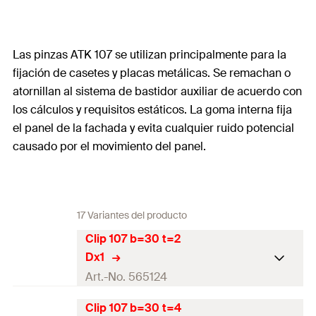
Las pinzas ATK 107 se utilizan principalmente para la
fijación de casetes y placas metálicas. Se remachan o
atornillan al sistema de bastidor auxiliar de acuerdo con
los cálculos y requisitos estáticos. La goma interna fija
el panel de la fachada y evita cualquier ruido potencial
causado por el movimiento del panel.
17 Variantes del producto
Clip 107 b=30 t=2
Dx1
Art.-No. 565124
Clip 107 b=30 t=4
Gorsor del panel
(
)
2,0
mm
d