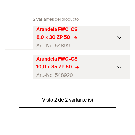
2 Variantes del producto
Arandela FWC-CS
8,0 x 30 ZP 50
Art.-No. 548919
Arandela FWC-CS
Aprobación ETA
10,0 x 35 ZP 50
Contenido por Pack
50
Art.-No. 548920
GTIN (EAN-Code)
4048962351262
Aprobación ETA
Visto 2 de 2 variante (s)
Contenido por Pack
50
GTIN (EAN-Code)
4048962351279