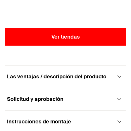
Ver tiendas
Las ventajas / descripción del producto
Solicitud y aprobación
Arandelas: el complemento ideal para
tornillos para madera con cabeza avellanada.
Instrucciones de montaje
Aplicaciones
Ventajas