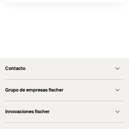
Contacto
Contacto
Grupo de empresas fischer
servicio.cliente@fischer.es
Consulting
+0034 977838711
Innovaciones fischer
fischertechnik
fischer DUO-Line