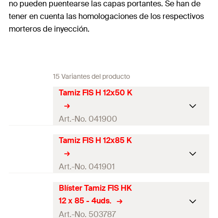
no pueden puentearse las capas portantes. Se han de
tener en cuenta las homologaciones de los respectivos
morteros de inyección.
15 Variantes del producto
Tamiz FIS H 12x50 K
Art.-No. 041900
Tamiz FIS H 12x85 K
Aprobación ETA
Diámetro de agujero
(
)
12
mm
Art.-No. 041901
d
0
Min. taladro profundidad del
Blíster Tamiz FIS HK
55
mm
Aprobación ETA
agujero
(
)
h
1
12 x 85 - 4uds.
Diámetro de agujero
(
)
12
mm
Art.-No. 503787
d
Ajuste
FIS A M6-M8
0