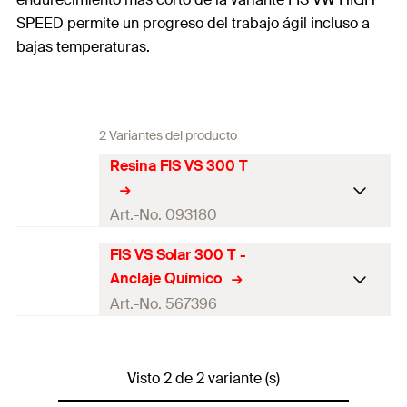
SPEED permite un progreso del trabajo ágil incluso a
bajas temperaturas.
2 Variantes del producto
Resina FIS VS 300 T
Art.-No. 093180
FIS VS Solar 300 T -
Aprobación
Anclaje Químico
ETA
Art.-No. 567396
Idiomas en el
DE, EN, FR, NL, ES, PT
cartucho
Aprobación ETA
—
unidad de
Visto 2 de 2 variante (s)
150
Idiomas en el cartucho
ES
Escala