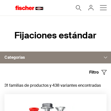
Home
Fijaciones estándar
Categorias
Filtro
Fijaciones de nylon
31 familias de productos y 438 variantes encontradas
Tacos de metal
Kits de aplicación
Kits de tacos