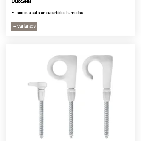
DuoSeal
El taco que sella en superfícies húmedas
4 Variantes