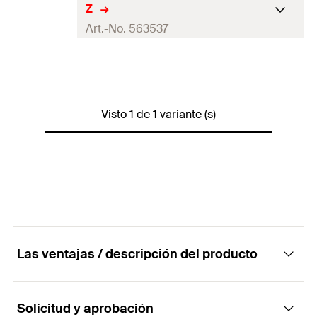
Z
Art.-No. 563537
La longitud del tornillo
(
)
65
mm
l
s
Diámetro del agujero de
perforación en el dispositivo
10
mm
Visto 1 de 1 variante (s)
(
)
d
f
Accionamiento
TX30
Máx. espesro de elementos
3
mm
fijos
(
)
t
fix
50 x Tornillo
Contenidos
aislante FID-Z
Las ventajas / descripción del producto
Contenido por Pack
50
GTIN (EAN-Code)
4048962454321
Solicitud y aprobación