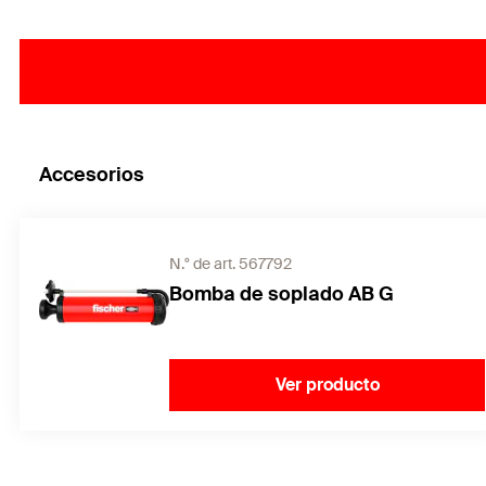
Accesorios
N.° de art. 567792
Bomba de soplado AB G
Ver producto