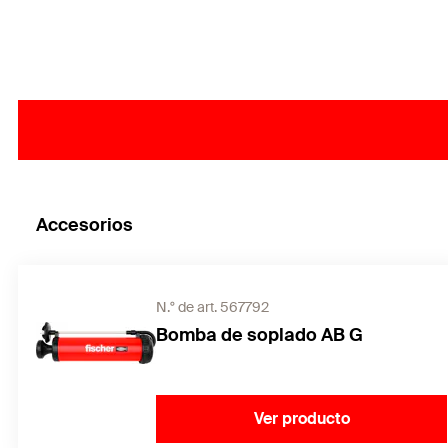
Accesorios
N.° de art. 567792
Bomba de soplado AB G
Ver producto