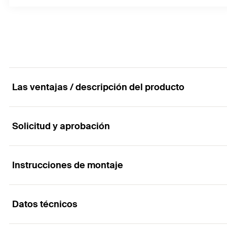
Las ventajas / descripción del producto
Solicitud y aprobación
El tornillo de hormigón de alto rendimiento para
Ventajas
Instrucciones de montaje
Aplicaciones
La punta roja especialmente endurecida proporciona 
Datos técnicos
Barandillas protectoras
Funcionalidad
El tornillo para hormigón de acero inoxidable garantiz
Consolas / Placas base