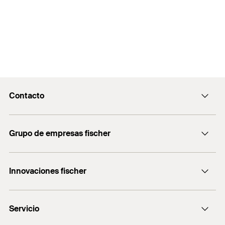
Contacto
Contacto
Grupo de empresas fischer
servicio.cliente@fischer.es
Consulting
+0034 977838711
Innovaciones fischer
fischertechnik
fischer DUO-Line
Servicio
fischer FIS V Zero