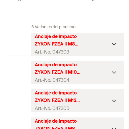
6 Variantes del producto
Anclaje de impacto
ZYKON FZEA II M8
Art.-No. 047303
Anclaje de impacto
Aprobación ETA
ZYKON FZEA II M10
Broca requerida
Art.-No. 047304
10 x 40
FZUB
Anclaje de impacto
Aprobación ETA
Herramienta
ZYKON FZEA II M12
FZED 10 plus
requerida FZE plus
Broca requerida
Art.-No. 047305
12 x 40
FZUB
Diámetro de agujero
10
mm
Anclaje de impacto
(
)
Aprobación ETA
d
0
Herramienta
ZYKON FZEA II M8
FZED 12 plus