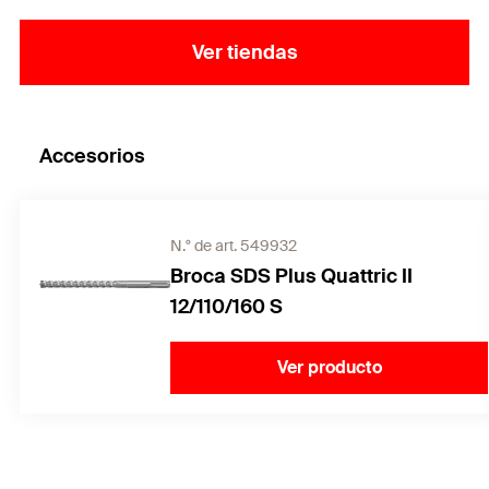
Ver tiendas
Accesorios
N.° de art. 549932
Broca SDS Plus Quattric II
12/110/160 S
Ver producto