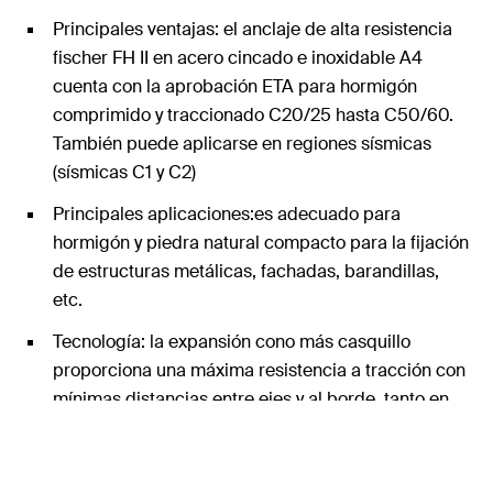
Principales ventajas: el anclaje de alta resistencia
fischer FH II en acero cincado e inoxidable A4
cuenta con la aprobación ETA para hormigón
comprimido y traccionado C20/25 hasta C50/60.
También puede aplicarse en regiones sísmicas
(sísmicas C1 y C2)
Principales aplicaciones:es adecuado para
hormigón y piedra natural compacto para la fijación
de estructuras metálicas, fachadas, barandillas,
etc.
Tecnología: la expansión cono más casquillo
proporciona una máxima resistencia a tracción con
mínimas distancias entre ejes y al borde, tanto en
hormigón comprimido como traccionado. Es un
anclaje en montaje a través con máxima resistenica
a tracción y cortante.