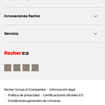
servicio.cliente@fischer.es
Consulting
+0034 977838711
Innovaciones fischer
fischertechnik
fischer DUO-Line
Servicio
fischer FIS V Zero
fischer ULTRACUT FBS II
Buscador de productos para amantes del bricolaje
Información
Localizador de distribuidores
Requests
fischer Group of Companies
Información legal
Política de privacidad
Certificaciones oficiales ES
Condiciones generales de compras