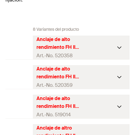
8 Variantes del producto
Anclaje de alto
rendimiento FH II
12/M6 I
Art.-No. 520358
Anclaje de alto
Aprobación ETA
rendimiento FH II
Diámetro de
12/M8 I
Art.-No. 520359
12
mm
agujero
(
)
d
0
Anclaje de alto
Aprobación ETA
25 x Anclaje de alto
rendimiento FH II
Contenidos
rendimiento FH II 12/M6 I
Diámetro de
15/M10 I
Art.-No. 519014
12
mm
agujero
(
)
d
Variante de
0
caja
Anclaje de altro
embalaje
Aprobación ETA
25 x Anclaje de alto