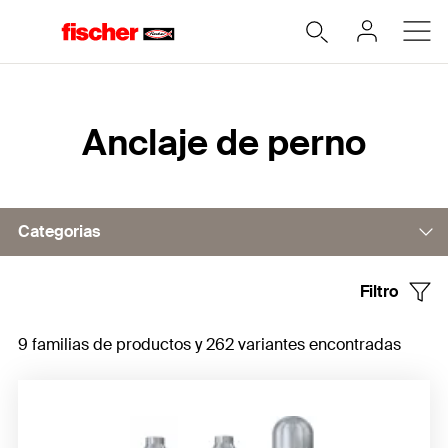
Home
Anclaje de perno
Categorias
Filtro
Anclaje de perno FAZ II Plus
9 familias de productos y 262 variantes encontradas
Anclaje de perno FAZ II
Anclaje de perno FBN II
Anclaje de perno FWA