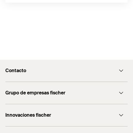
Contacto
Contacto
Grupo de empresas fischer
servicio.cliente@fischer.es
Consulting
+0034 977838711
Innovaciones fischer
fischertechnik
fischer DUO-Line