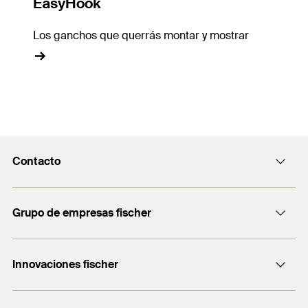
EasyHook
Los ganchos que querrás montar y mostrar
Contacto
Contacto
Grupo de empresas fischer
servicio.cliente@fischer.es
Consulting
+0034 977838711
Innovaciones fischer
fischertechnik
fischer DUO-Line