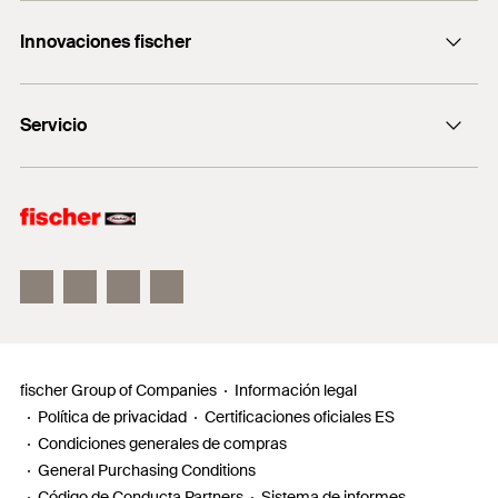
Consulting
+0034 977838711
Innovaciones fischer
fischertechnik
fischer DUO-Line
Servicio
fischer FIS V Zero
fischer ULTRACUT FBS II
Buscador de productos para amantes del bricolaje
Información
Localizador de distribuidores
Requests
fischer Group of Companies
Información legal
Política de privacidad
Certificaciones oficiales ES
Condiciones generales de compras
General Purchasing Conditions
Código de Conducta Partners
Sistema de informes