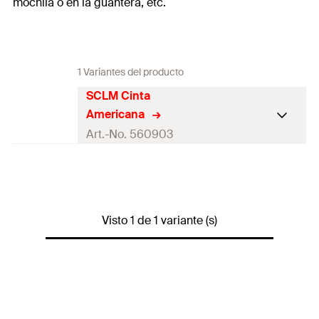
mochila o en la guantera, etc.
1 Variantes del producto
SCLM Cinta
Americana
Art.-No. 560903
Longitud
25
m
Ancho
(
)
50
mm
B
Visto 1 de 1 variante (s)
Color
negro
1 x Rollo de SCLM Cinta
Contenidos
Americana (25 m x 48mm)
Variante de
blíster