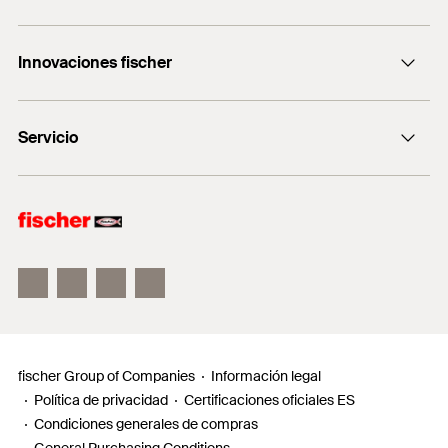
rollo
Consulting
+0034 977838711
Innovaciones fischer
fischertechnik
fischer DUO-Line
Servicio
fischer FIS V Zero
fischer ULTRACUT FBS II
Buscador de productos para amantes del bricolaje
Información
Localizador de distribuidores
Requests
fischer Group of Companies
Información legal
Política de privacidad
Certificaciones oficiales ES
Condiciones generales de compras