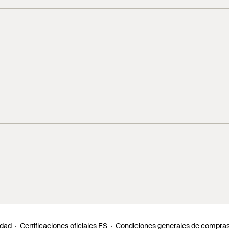
iezas a pegar según sea necesario.
ede corregir en 20 segundos.
egundos para crear una unión duradera. A continuación, deje 
4
5
idad
Certificaciones oficiales ES
Condiciones generales de compra