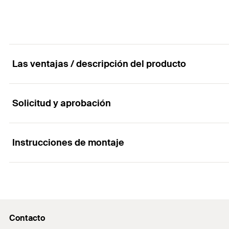
Variante de embalaje
GTIN (EAN-Code)
Contenido por Pack
GTIN (EAN-Code)
Las ventajas / descripción del producto
Solicitud y aprobación
Ventajas
adhiere materiales flexibles como el cuero o el papel 
Instrucciones de montaje
Aplicaciones
adhiere materiales delicados como el poliestireno® sin
adhiere casi todos los materiales transparentes sin e
Para facilitar la unión de:
Funcionalidad
Metal
Vidrio
Contacto
Gire la tapa.