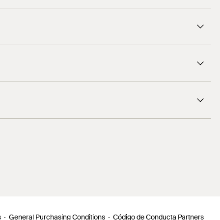
reposar unos minutos.
1
/ 5
s
General Purchasing Conditions
Código de Conducta Partners