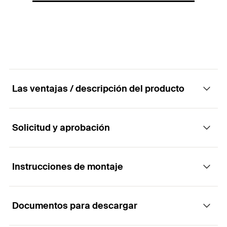
GTIN (EAN-Code)
4048962349542
Las ventajas / descripción del producto
Solicitud y aprobación
Ventajas
Resistente al agua
Instrucciones de montaje
Aplicaciones
absorbe las vibraciones
Documentos para descargar
Para una fijación fácil en:
Funcionalidad
en todas las superficies (también desiguales)