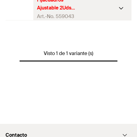
Ajustable 2Uds
Blister
Art.-No. 559043
C
o
nt
e
Visto 1 de 1 variante (s)
ni
d
o
s
V
a
ri
a
nt
e
d
Contacto
blíst