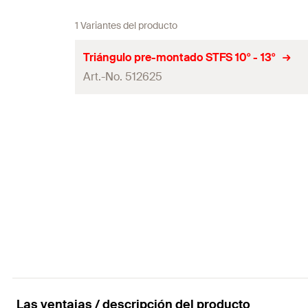
1 Variantes del producto
Triángulo pre-montado STFS 10° - 13°
Art.-No. 512625
Sección transversal del perfil
Momento de inercia
(
)
l
y
Sección módulo
(
)
W
y
diámetro del agujero
(
)
D
Ancho de tuerca
Llave dinamométrica para instalación
(
)
T
inst
Las ventajas / descripción del producto
Contenidos