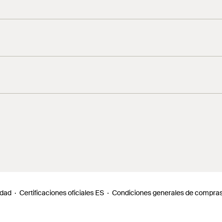
rnillos suministrados en el paquete.
4
5
idad
Certificaciones oficiales ES
Condiciones generales de compra