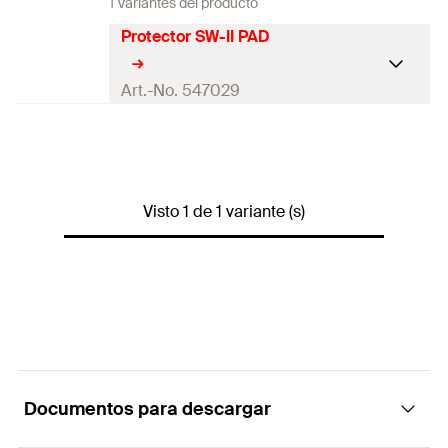
1 Variantes del producto
Protector SW-II PAD
Art.-No. 547029
Contenidos
1 x Protector SW-II PAD
Contenido por Pack
1
Visto 1 de 1 variante (s)
GTIN (EAN-Code)
8001132094907
Documentos para descargar