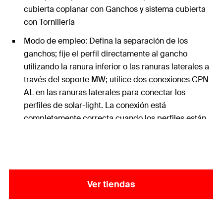
cubierta coplanar con Ganchos y sistema cubierta
con Tornillería
Modo de empleo: Defina la separación de los
ganchos; fije el perfil directamente al gancho
utilizando la ranura inferior o las ranuras laterales a
través del soporte MW; utilice dos conexiones CPN
AL en las ranuras laterales para conectar los
perfiles de solar-light. La conexión está
completamente correcta cuando los perfiles están
perfectamente juntos y en contacto. Para evitar
problemas relacionados con la dilatación térmica,
recomendamos una longitud máxima de una fila de
paneles igual a 15 m. Si la conexión está en las
ranura laterales, las conexiones CPN AL deben
Ver tiendas
fijarse con tornillos autoperforantes.
Contenido: 1x Perfil Solar-light 3,35m