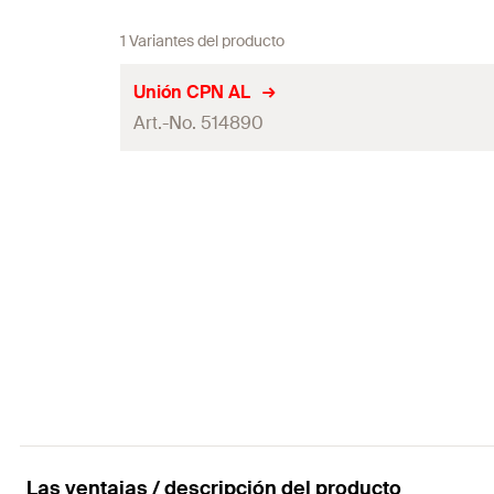
1 Variantes del producto
Unión CPN AL
Art.-No. 514890
Longitud
Peso
Contenido por Pack
GTIN (EAN-Code)
Las ventajas / descripción del producto