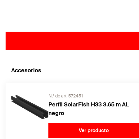
Accesorios
N.° de art. 572451
Perfil SolarFish H33 3.65 m AL
negro
Ver producto